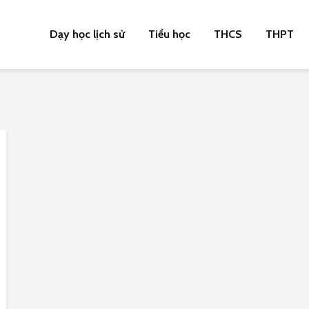
Dạy học lịch sử
Tiểu học
THCS
THPT