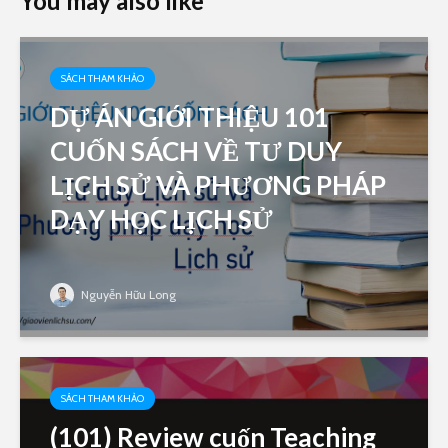
You may also like
SÁCH THAM KHẢO
DỰ ÁN GIỚI THIỆU 101
CUỐN SÁCH VỀ TƯ DUY
LỊCH SỬ VÀ PHƯƠNG PHÁP
DẠY HỌC LỊCH SỬ
Nguyễn Hữu Long
SÁCH THAM KHẢO
(101) Review cuốn Teaching