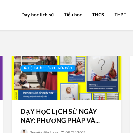
Dạy học lịch sử
Tiểu học
THCS
THPT
TÀI LIỆU PHÁT TRIỂN CHUYÊN MÔN
DẠY HỌC LỊCH SỬ NGÀY
NAY: PHƯƠNG PHÁP VÀ...
Nguyễn Hữu Long
08/04/2022