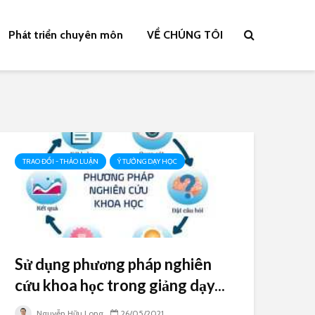
Phát triển chuyên môn
VỀ CHÚNG TÔI
TRAO ĐỔI - THẢO LUẬN
Ý TƯỞNG DẠY HỌC
Sử dụng phương pháp nghiên
cứu khoa học trong giảng dạy...
Nguyễn Hữu Long
26/05/2021