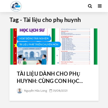
Tag - Tài liệu cho phụ huynh
HOẠT ĐỘNG TRẢI NGHIỆM
TÀI LIỆU PHÁT TRIỂN CHUYÊN MÔN
TÀI LIỆU DÀNH CHO PHỤ
HUYNH: CÙNG CON HỌC...
Nguyễn Hữu Long
31/08/2021