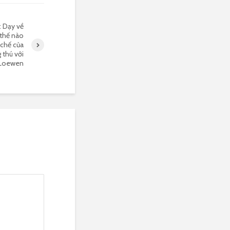
: Dạy về
 thế nào
 chế của
 thú với
. Loewen