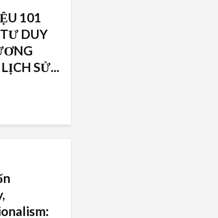
IỆU 101
 TƯ DUY
HƯƠNG
ỊCH SỬ...
ốn
,
ionalism: