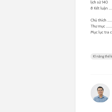
lịch sử 140
8 Kết luận
Chú thích 
Thư mục ……
Mục lục tr
Kĩ năng thế k