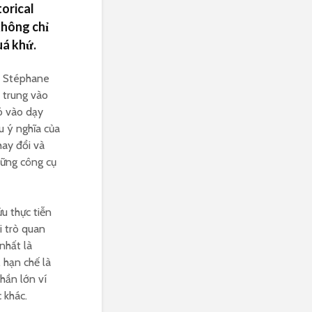
torical
không chỉ
uá khứ.
 Stéphane
p trung vào
nó vào dạy
u ý nghĩa của
hay đổi và
những công cụ
u thực tiễn
i trò quan
nhất là
, hạn chế là
hần lớn ví
 khác.