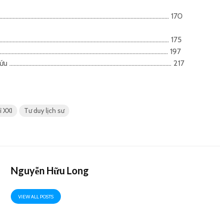
 ……………………………………………………………………………………………………….. 170
…………………………………………………………………………………………………………. 175
…………………………………………………………………………………………………….. 197
a cứu ……………………………………………………………………………………………….. 217
ỉ XXI
Tư duy lịch sư
Nguyễn Hữu Long
VIEW ALL POSTS