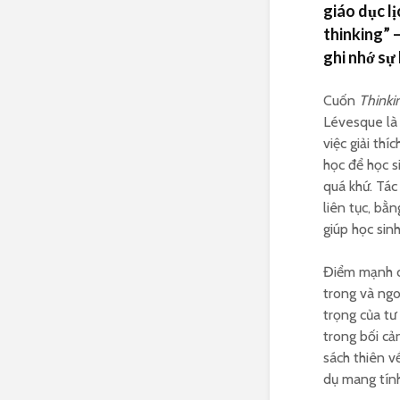
giáo dục lị
thinking” 
ghi nhớ sự 
Cuốn
Thinki
Lévesque là 
việc giải thí
học để học s
quá khứ. Tác
liên tục, bằ
giúp học sin
Điểm mạnh củ
trong và ngo
trọng của tư
trong bối cản
sách thiên v
dụ mang tính