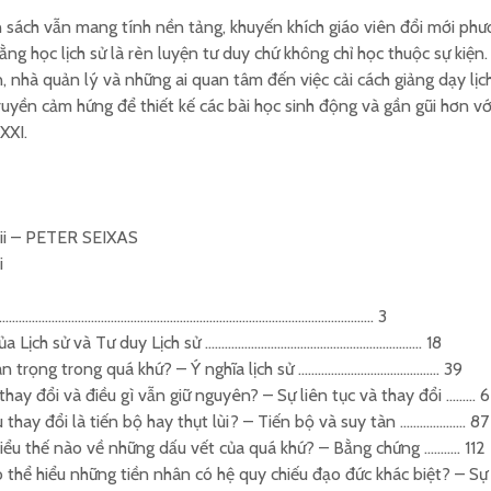
 sách vẫn mang tính nền tảng, khuyến khích giáo viên đổi mới ph
ng học lịch sử là rèn luyện tư duy chứ không chỉ học thuộc sự kiện
n, nhà quản lý và những ai quan tâm đến việc cải cách giảng dạy lịc
truyền cảm hứng để thiết kế các bài học sinh động và gần gũi hơn vớ
XXI.
vii – PETER SEIXAS
i
ệu ……………………………………………………………………………………………………… 3
của Lịch sử và Tư duy Lịch sử ………………………………………………………… 18
an trọng trong quá khứ? – Ý nghĩa lịch sử ……………………………………. 39
 thay đổi và điều gì vẫn giữ nguyên? – Sự liên tục và thay đổi ……… 
 thay đổi là tiến bộ hay thụt lùi? – Tiến bộ và suy tàn ………….……. 87
iểu thế nào về những dấu vết của quá khứ? – Bằng chứng ……..… 112
 thể hiểu những tiền nhân có hệ quy chiếu đạo đức khác biệt? – S