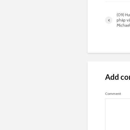
(09) H
pháp và
Michael
Add c
Comment