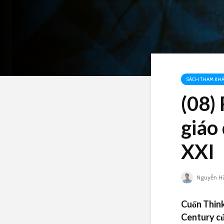
SÁCH THAM KH
(08)
giáo
XXI
Nguyễn H
Cuốn Think
Century củ