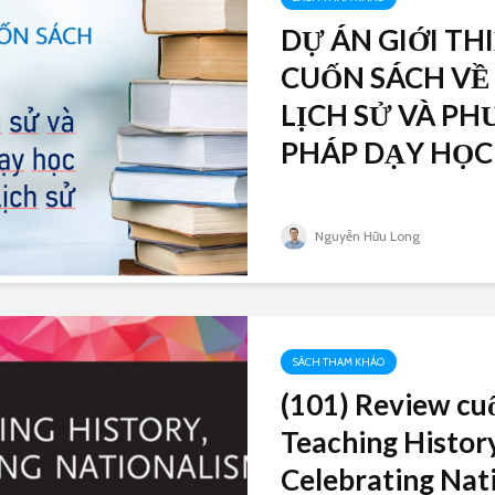
DỰ ÁN GIỚI TH
CUỐN SÁCH VỀ
LỊCH SỬ VÀ P
PHÁP DẠY HỌC L
Nguyễn Hữu Long
SÁCH THAM KHẢO
(101) Review cu
Teaching History
Celebrating Nat