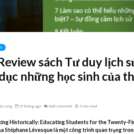
ẢO
 Review sách Tư duy lịch s
 dục những học sinh của th
ữu Long
10 tháng ago
Add comment
3 min read
ing Historically: Educating Students for the Twenty-Fi
a Stéphane Lévesque là một công trình quan trọng trong