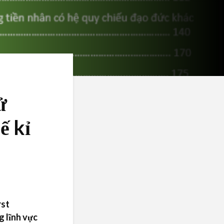
ử
ế kỉ
rst
 lĩnh vực