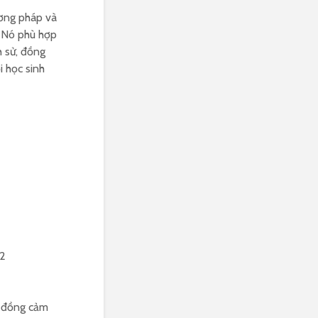
ương pháp và
. Nó phù hợp
h sử, đồng
i học sinh
62
ự đồng cảm