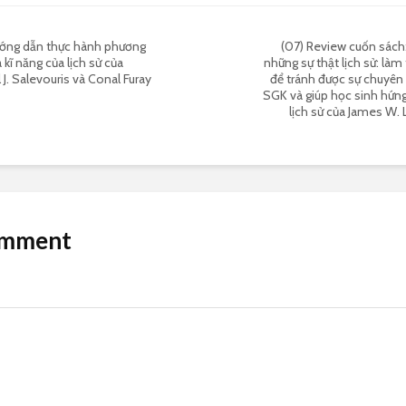
ướng dẫn thực hành phương
(07) Review cuốn sách
 kĩ năng của lịch sử của
những sự thật lịch sử: làm
 J. Salevouris và Conal Furay
để tránh được sự chuyên
SGK và giúp học sinh hứng
lịch sử của James W
omment