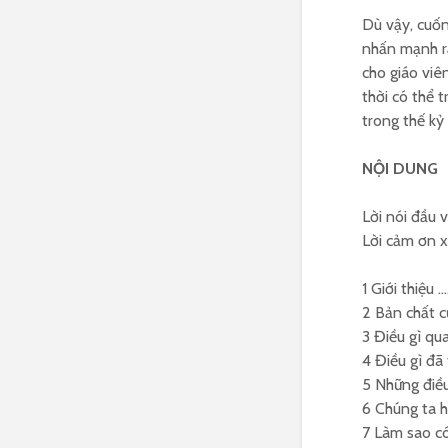
Dù vậy, cuốn
nhấn mạnh rằ
cho giáo viê
thời có thể 
trong thế kỷ 
NỘI DUNG
Lời nói đầu 
Lời cảm ơn x
1 Giới thi
2 Bản chất 
3 Điều gì qu
4 Điều gì đã
5 Những điều
6 Chúng ta h
7 Làm sao có