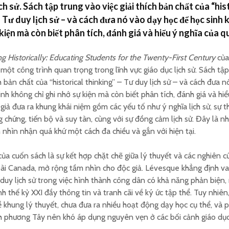
ch sử. Sách tập trung vào việc giải thích bản chất của “his
– Tư duy lịch sử – và cách đưa nó vào dạy học để học sinh 
kiện mà còn biết phân tích, đánh giá và hiểu ý nghĩa của q
ng Historically: Educating Students for the Twenty-First Century
của
một công trình quan trọng trong lĩnh vực giáo dục lịch sử. Sách tậ
ch bản chất của “historical thinking” – Tư duy lịch sử – và cách đưa 
inh không chỉ ghi nhớ sự kiện mà còn biết phân tích, đánh giá và hiể
 giả đưa ra khung khái niệm gồm các yếu tố như ý nghĩa lịch sử, sự t
ng chứng, tiến bộ và suy tàn, cùng với sự đồng cảm lịch sử. Đây là 
h nhìn nhận quá khứ một cách đa chiều và gắn với hiện tại.
a cuốn sách là sự kết hợp chặt chẽ giữa lý thuyết và các nghiên cứ
ài Canada, mở rộng tầm nhìn cho độc giả. Lévesque khẳng định va
 duy lịch sử trong việc hình thành công dân có khả năng phản biện, 
h thế kỷ XXI đầy thông tin và tranh cãi về ký ức tập thể. Tuy nhiên
ề khung lý thuyết, chưa đưa ra nhiều hoạt động dạy học cụ thể, và p
 phương Tây nên khó áp dụng nguyên vẹn ở các bối cảnh giáo dục