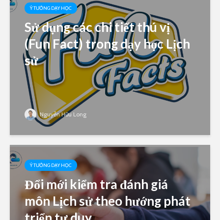
Ý TƯỞNG DẠY HỌC
Sử dụng các chi tiết thú vị
(Fun Fact) trong dạy học Lịch
sử
Nguyễn Hữu Long
Ý TƯỞNG DẠY HỌC
Đổi mới kiểm tra đánh giá
môn Lịch sử theo hướng phát
triển tư duy