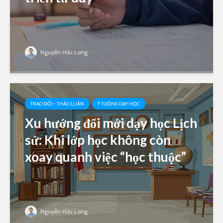
Nguyễn Hữu Long
TRAO ĐỔI - THẢO LUẬN
Ý TƯỞNG DẠY HỌC
Xu hướng đổi mới dạy học Lịch
sử: Khi lớp học không còn
xoay quanh việc “học thuộc”
Nguyễn Hữu Long