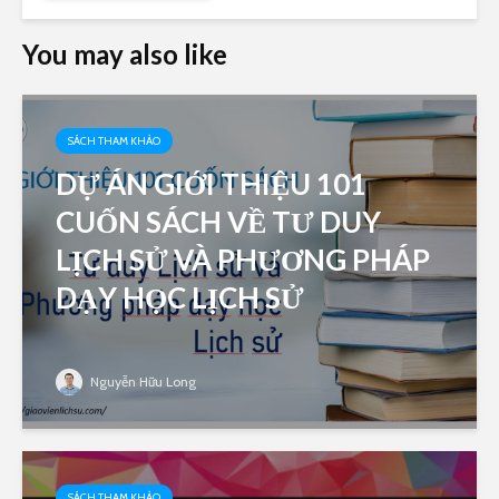
You may also like
SÁCH THAM KHẢO
DỰ ÁN GIỚI THIỆU 101
CUỐN SÁCH VỀ TƯ DUY
LỊCH SỬ VÀ PHƯƠNG PHÁP
DẠY HỌC LỊCH SỬ
Nguyễn Hữu Long
SÁCH THAM KHẢO