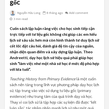
gốc
Nguyễn Hữu Long
8 tháng ago
Add comment
3 min read
Cuốn sách lập luận rằng việc cho học sinh tiếp cận
trực tiếp với tư liệu gốc không chỉ giúp các em hiểu
lịch sử sâu sắc hơn mà còn hình thành tư duy lịch sử
cốt lõi: đặt câu hỏi, đánh giá độ tin cậy của nguồn,
nhận diện quan điểm và xây dựng lập luận. Theo
Andreetti, dạy học lịch sử hiệu quả phải giúp học
sinh “làm việc như một nhà sử học ở mức độ phù hợp
với lứa tuổi”.
Teaching History from Primary Evidence
là một cuốn
sách nền tảng trong lĩnh vực phương pháp dạy học lịch
sử, tập trung vào việc sử dụng tư liệu gốc (primary
evidence) như trung tâm của quá trình dạy và học.
Thay vì coi lịch sử là tập hợp các sự kiện đã được “kết
luận sẵn”, tác phẩm nhấn mạnh lịch sử như một quá