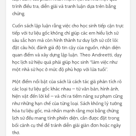
trình điều tra, diễn giải và tranh luận dựa trên bằng
chứng.
Cuốn sách lập luận rằng việc cho học sinh tiếp cận trực
tiếp với tư liệu gốc không chỉ giúp các em hiểu lịch sử
sâu sắc hơn mà còn hình thành tư duy lịch sử cốt lõi:
đặt câu hỏi, đánh giá độ tin cậy của nguồn, nhận diện
quan điểm và xây dựng lập luận. Theo Andreetti, dạy
học lịch sử hiệu quả phải giúp học sinh “làm việc như
một nhà sử học ở mức độ phù hợp với lứa tuổi”.
Một điểm nổi bật của sách là cách tác giả phân tích rõ
các loại tư liệu gốc khác nhau – từ văn bản, hình ảnh,
hiện vật đến lời kể – và chỉ ra tiềm năng sư phạm cũng
như những hạn chế của từng loại. Sách không lý tưởng
hóa tư liệu gốc, mà nhấn mạnh rằng mọi bằng chứng
lịch sử đều mang tính phiến diện, cần được đặt trong
bối cảnh cụ thể để tránh diễn giải giản đơn hoặc ngây
thơ.