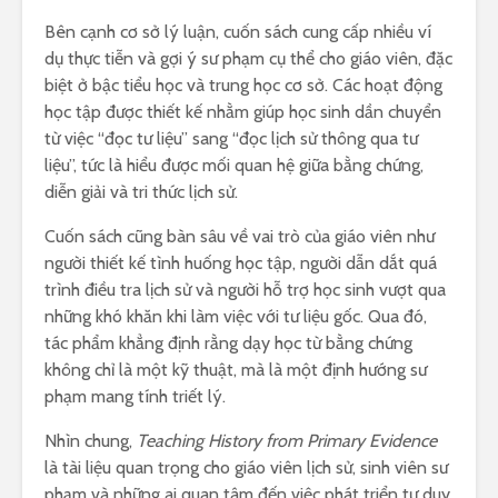
Bên cạnh cơ sở lý luận, cuốn sách cung cấp nhiều ví
dụ thực tiễn và gợi ý sư phạm cụ thể cho giáo viên, đặc
biệt ở bậc tiểu học và trung học cơ sở. Các hoạt động
học tập được thiết kế nhằm giúp học sinh dần chuyển
từ việc “đọc tư liệu” sang “đọc lịch sử thông qua tư
liệu”, tức là hiểu được mối quan hệ giữa bằng chứng,
diễn giải và tri thức lịch sử.
Cuốn sách cũng bàn sâu về vai trò của giáo viên như
người thiết kế tình huống học tập, người dẫn dắt quá
trình điều tra lịch sử và người hỗ trợ học sinh vượt qua
những khó khăn khi làm việc với tư liệu gốc. Qua đó,
tác phẩm khẳng định rằng dạy học từ bằng chứng
không chỉ là một kỹ thuật, mà là một định hướng sư
phạm mang tính triết lý.
Nhìn chung,
Teaching History from Primary Evidence
là tài liệu quan trọng cho giáo viên lịch sử, sinh viên sư
phạm và những ai quan tâm đến việc phát triển tư duy