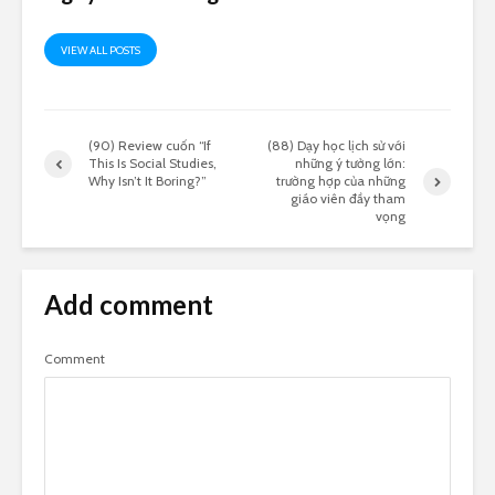
VIEW ALL POSTS
(90) Review cuốn “If
(88) Dạy học lịch sử với
This Is Social Studies,
những ý tưởng lớn:
Why Isn’t It Boring?”
trường hợp của những
giáo viên đầy tham
vọng
Add comment
Comment