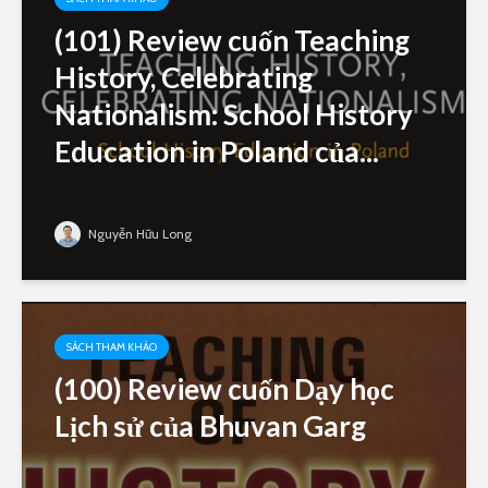
(101) Review cuốn Teaching
History, Celebrating
Nationalism: School History
Education in Poland của...
Nguyễn Hữu Long
SÁCH THAM KHẢO
(100) Review cuốn Dạy học
Lịch sử của Bhuvan Garg