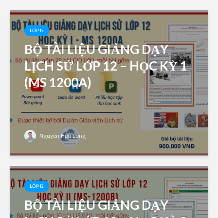
LỚP 12
BỘ TÀI LIỆU GIẢNG DẠY
LỊCH SỬ LỚP 12 – HỌC KỲ 1
(MS 1200A)
Nguyễn Hữu Long
LỚP 12
BỘ TÀI LIỆU GIẢNG DẠY