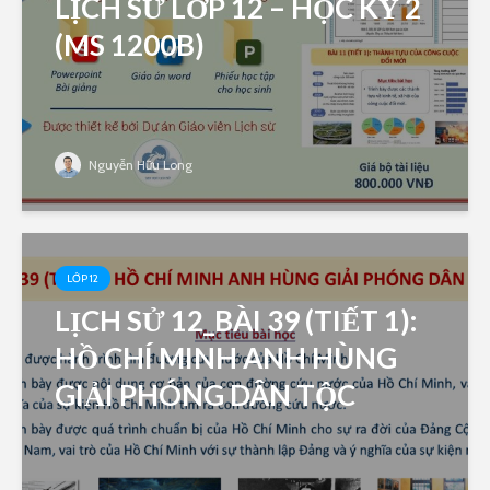
LỊCH SỬ LỚP 12 – HỌC KỲ 2
(MS 1200B)
Nguyễn Hữu Long
LỚP 12
LỊCH SỬ 12_BÀI 39 (TIẾT 1):
HỒ CHÍ MINH ANH HÙNG
GIẢI PHÓNG DÂN TỘC