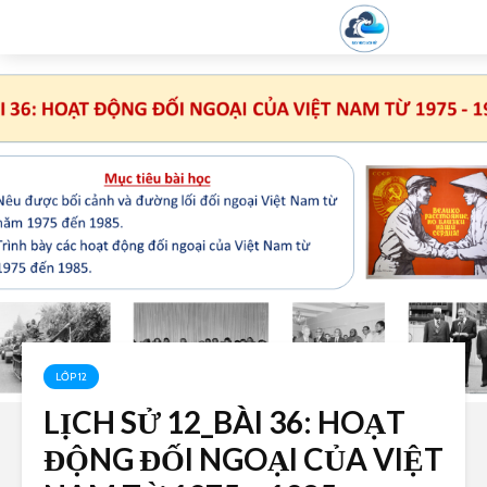
LỚP 12
LỊCH SỬ 12_BÀI 36: HOẠT
ĐỘNG ĐỐI NGOẠI CỦA VIỆT