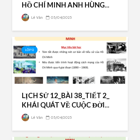
HỒ CHÍ MINH ANH HÙNG...
Lê Vân
05/04/2025
LỚP 12
LỊCH SỬ 12_BÀI 38_TIẾT 2_
KHÁI QUÁT VỀ CUỘC ĐỜI...
Lê Vân
05/04/2025