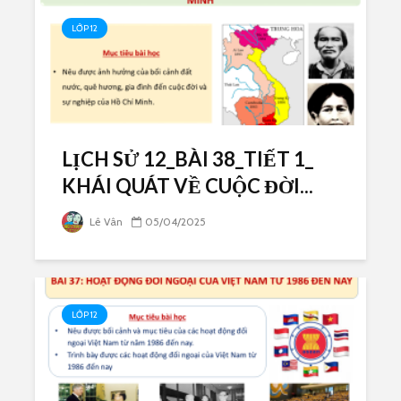
LỚP 12
LỊCH SỬ 12_BÀI 38_TIẾT 1_
KHÁI QUÁT VỀ CUỘC ĐỜI...
Lê Vân
05/04/2025
LỚP 12