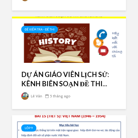
ĐỀ KIỂM TRA - ĐỀ THI
DỰ ÁN GIÁO VIÊN LỊCH SỬ:
KÊNH BIÊN SOẠN ĐỀ THI...
Lê Vân
5 tháng ago
LỚP 9