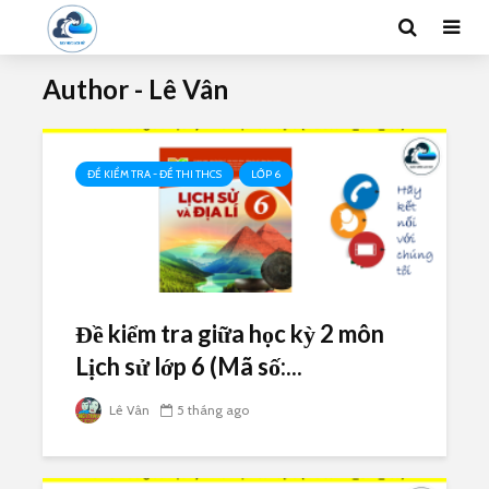
Author - Lê Vân
ĐỀ KIỂM TRA - ĐỀ THI THCS
LỚP 6
Đề kiểm tra giữa học kỳ 2 môn
Lịch sử lớp 6 (Mã số:...
Lê Vân
5 tháng ago