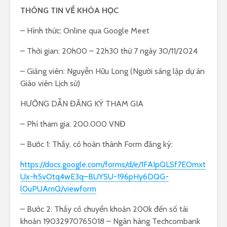
THÔNG TIN VỀ KHÓA HỌC
– Hình thức: Online qua Google Meet
– Thời gian: 20h00 – 22h30 thứ 7 ngày 30/11/2024
– Giảng viên: Nguyễn Hữu Long (Người sáng lập dự án
Giáo viên Lịch sử)
HƯỚNG DẪN ĐĂNG KÝ THAM GIA
– Phí tham gia: 200.000 VNĐ
– Bước 1: Thầy, cô hoàn thành Form đăng ký:
https://docs.google.com/forms/d/e/1FAIpQLSf7EOmxt
Ux-h5vOtq4wE3q–BUYSU-196pHy6DQG-
l0uPUAmQ/viewform
– Bước 2: Thầy cô chuyển khoản 200k đến số tài
khoản 19032970765018 – Ngân hàng Techcombank