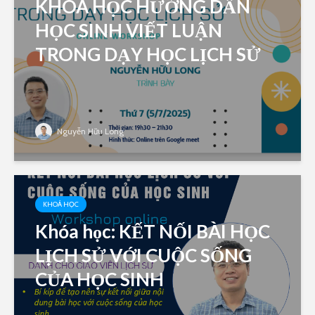
KHÓA HỌC HƯỚNG DẪN
HỌC SINH VIẾT LUẬN
TRONG DẠY HỌC LỊCH SỬ
Nguyễn Hữu Long
KHOÁ HỌC
Khóa học: KẾT NỐI BÀI HỌC
LỊCH SỬ VỚI CUỘC SỐNG
CỦA HỌC SINH