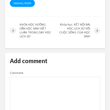
VIEW ALL POSTS
KHÓA HỌC HƯỚNG
Khóa học: KẾT NỐI BÀI
DẪN HỌC SINH VIẾT
HỌC LỊCH SỬ VỚI
LUẬN TRONG DẠY HỌC
CUỘC SỐNG CỦA HỌC
LỊCH SỬ
SINH
Add comment
Comment