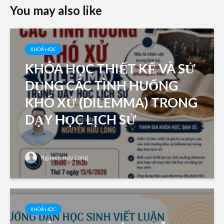
You may also like
KHOÁ HỌC
KHÓA HỌC THIẾT KẾ VÀ SỬ
DỤNG CÁC TÌNH HUỐNG
KHÓ XỬ (DILEMMA) TRONG
DẠY HỌC LỊCH SỬ
Nguyễn Hữu Long
KHOÁ HỌC