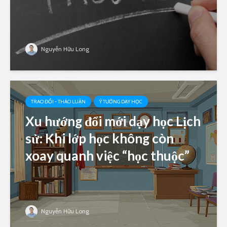
Nguyễn Hữu Long
TRAO ĐỔI - THẢO LUẬN
Ý TƯỞNG DẠY HỌC
Xu hướng đổi mới dạy học Lịch
sử: Khi lớp học không còn
xoay quanh việc “học thuộc”
Nguyễn Hữu Long