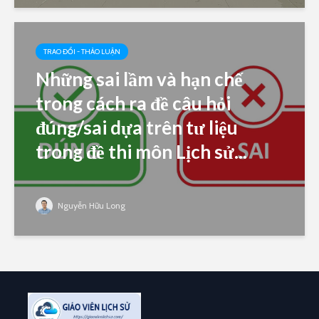
TRAO ĐỔI - THẢO LUẬN
Những sai lầm và hạn chế
trong cách ra đề câu hỏi
đúng/sai dựa trên tư liệu
trong đề thi môn Lịch sử...
Nguyễn Hữu Long