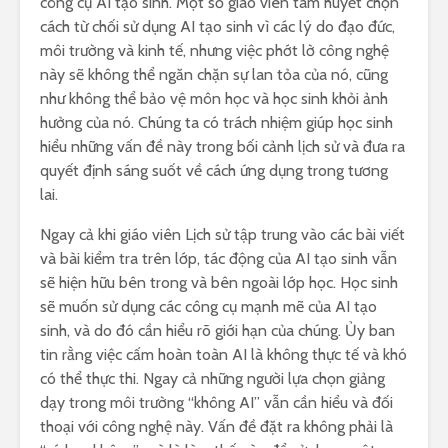
công cụ AI tạo sinh. Một số giáo viên tâm huyết chọn
cách từ chối sử dụng AI tạo sinh vì các lý do đạo đức,
môi trường và kinh tế, nhưng việc phớt lờ công nghệ
này sẽ không thể ngăn chặn sự lan tỏa của nó, cũng
như không thể bảo vệ môn học và học sinh khỏi ảnh
hưởng của nó. Chúng ta có trách nhiệm giúp học sinh
hiểu những vấn đề này trong bối cảnh lịch sử và đưa ra
quyết định sáng suốt về cách ứng dụng trong tương
lai.
Ngay cả khi giáo viên Lịch sử tập trung vào các bài viết
và bài kiểm tra trên lớp, tác động của AI tạo sinh vẫn
sẽ hiện hữu bên trong và bên ngoài lớp học. Học sinh
sẽ muốn sử dụng các công cụ mạnh mẽ của AI tạo
sinh, và do đó cần hiểu rõ giới hạn của chúng. Ủy ban
tin rằng việc cấm hoàn toàn AI là không thực tế và khó
có thể thực thi. Ngay cả những người lựa chọn giảng
dạy trong môi trường “không AI” vẫn cần hiểu và đối
thoại với công nghệ này. Vấn đề đặt ra không phải là