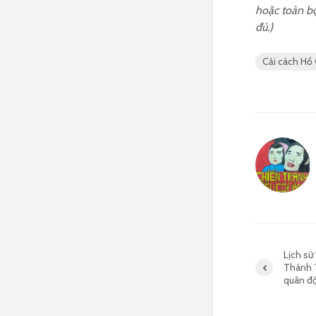
hoặc toàn bộ
đủ.)
Cải cách Hồ
Lịch sử
Thánh T
quân độ