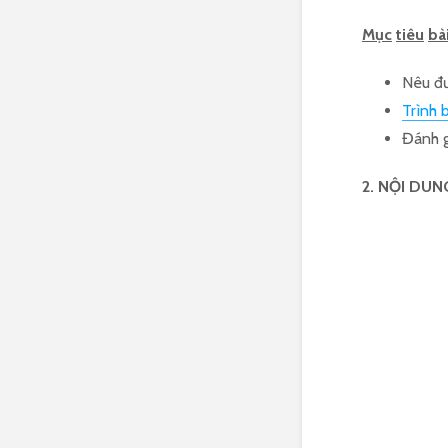
Mục
tiêu
bà
Nêu đư
Trình 
Đánh g
2. NỘI DUNG