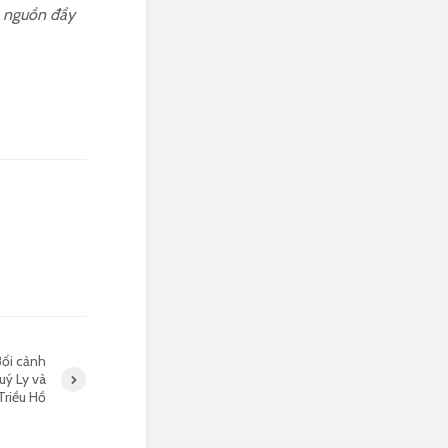
ẫn nguồn đầy
Bối cảnh
uý Ly và
Triều Hồ