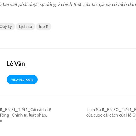
 bài viết phải được sự đồng ý chính thức của tác giả và có trích d
 Quý Ly
Lịch sử
lớp 11
Lê Vân
VIEW ALL POSTS
 11_Bài 31_Tiết 1_Cải cách Lê
Lịch Sử 11_Bài 30_Tiết 1_
ông_Chính trị, luật pháp,
của cuộc cải cách của Hồ Q
i