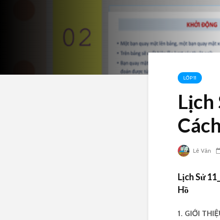
LỚP 11
Lịch
Cách
Lê Vân
Lịch Sử 11
Hồ
1. GIỚI THI