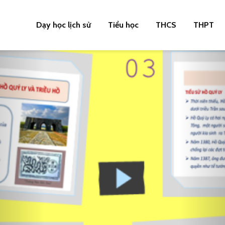
Dạy học lịch sử
Tiểu học
THCS
THPT