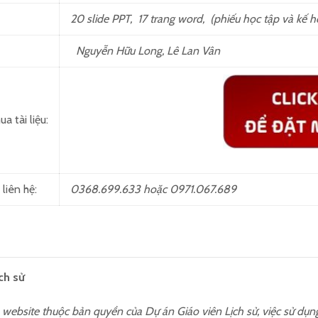
20 slide PPT, 17 trang word, (phiếu học tập và kế 
Nguyễn Hữu Long, Lê Lan Vân
a tài liệu:
 liên hệ:
0368.699.633 hoặc 0971.067.689
ch sử
ên website thuộc bản quyền của Dự án Giáo viên Lịch sử, việc sử dụ