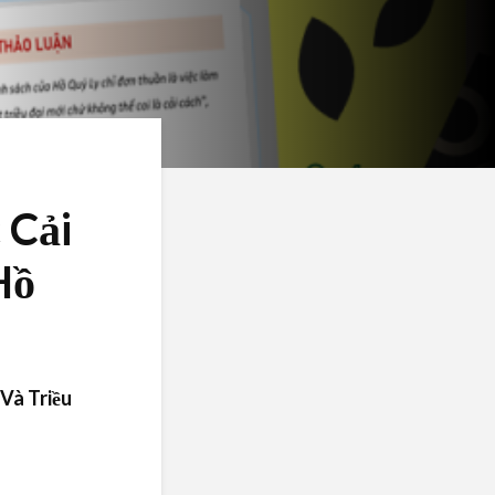
 Cải
Hồ
 Và Triều