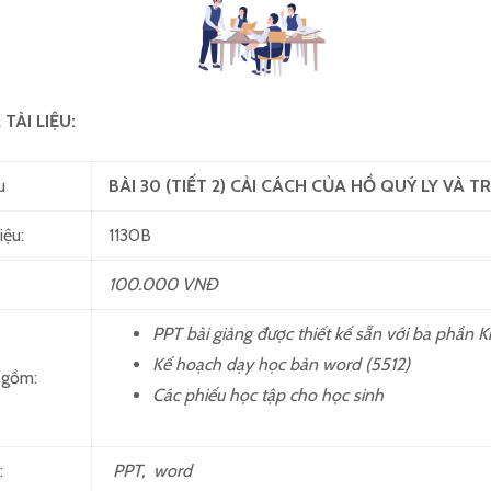
TÀI LIỆU:
u
BÀI
30
(TIẾT 2)
CẢI CÁCH CỦA HỒ QUÝ LY VÀ TR
iệu:
1130B
100.000 VNĐ
PPT bài giảng được thiết kế sẵn với ba phần K
Kế hoạch dạy học bản word (5512)
u gồm:
Các phiếu học tập cho học sinh
:
PPT, word