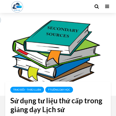
TRAO ĐỔI - THẢO LUẬN
Ý TƯỞNG DẠY HỌC
Sử dụng tư liệu thứ cấp trong
giảng dạy Lịch sử