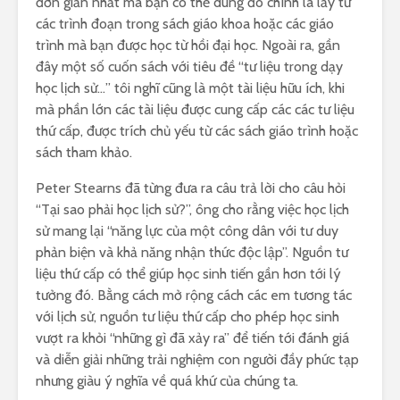
đơn giản nhất mà bạn có thể dùng đó chính là lấy từ
các trình đoạn trong sách giáo khoa hoặc các giáo
trình mà bạn được học từ hồi đại học. Ngoài ra, gần
đây một số cuốn sách với tiêu đề “tư liệu trong dạy
học lịch sử…” tôi nghĩ cũng là một tài liệu hữu ích, khi
mà phần lớn các tài liệu được cung cấp các các tư liệu
thứ cấp, được trích chủ yếu từ các sách giáo trình hoặc
sách tham khảo.
Peter Stearns đã từng đưa ra câu trả lời cho câu hỏi
“Tại sao phải học lịch sử?”, ông cho rằng việc học lịch
sử mang lại “năng lực của một công dân với tư duy
phản biện và khả năng nhận thức độc lập”. Nguồn tư
liệu thứ cấp có thể giúp học sinh tiến gần hơn tới lý
tưởng đó. Bằng cách mở rộng cách các em tương tác
với lịch sử, nguồn tư liệu thứ cấp cho phép học sinh
vượt ra khỏi “những gì đã xảy ra” để tiến tới đánh giá
và diễn giải những trải nghiệm con người đầy phức tạp
nhưng giàu ý nghĩa về quá khứ của chúng ta.