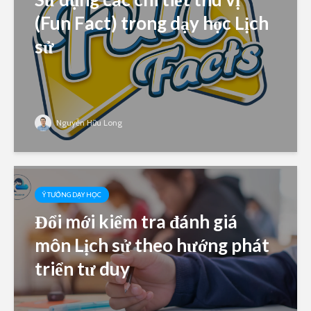
(Fun Fact) trong dạy học Lịch
sử
Nguyễn Hữu Long
Ý TƯỞNG DẠY HỌC
Đổi mới kiểm tra đánh giá
môn Lịch sử theo hướng phát
triển tư duy