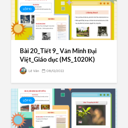
LỚP 10
Bài 20_Tiết 9_ Văn Minh Đại
Việt_Giáo dục (MS_1020K)
Lê Vân
08/12/2022
LỚP 10