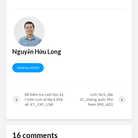
Nguyễn Hữu Long
VIEW ALL POSTS
Đề kiểm tra cuối học kỳ
Lịch Sử 6_Bài
1 môn Lịch sử lớp 6 (Mã
22_Vương quốc Phù
số: KT_CK1_LS6)
Nam (MS_622)
16 comments