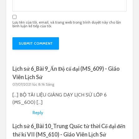
Lưu tên của tôi, email, và trang web trong trình duyệt này cho lần
bình luận kế tiếp của tôi.
Lịch sử 6_Bài 9_Ấn Độ cổ đại (MS_609) - Giáo
Viên Lịch Sử
07/07/2021 lúc 8:16 Sáng
[…] BỘ TÀI LIỆU GIẢNG DẠY LỊCH SỬ LỚP 6
(MS_600) […]
Reply
Lịch sử 6_Bài 10_Trung Quốc từ thời Cổ đại đến
thế kỉ VII (MS_610) - Giáo Viên Lịch Sử