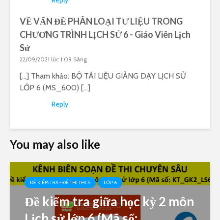
Reply
VỀ VẤN ĐỀ PHÂN LOẠI TƯ LIỆU TRONG
CHƯƠNG TRÌNH LỊCH SỬ 6 - Giáo Viên Lịch
Sử
22/09/2021 lúc 1:09 Sáng
[…] Tham khảo: BỘ TÀI LIỆU GIẢNG DẠY LỊCH SỬ
LỚP 6 (MS_600) […]
Reply
You may also like
ĐỀ KIỂM TRA - ĐỀ THI THCS
LỚP 6
Đề kiểm tra giữa học kỳ 2 môn
Lịch sử lớp 6 (Mã số: