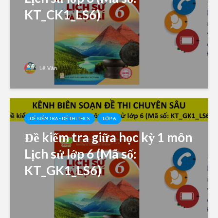
KT_CK1_LS6)
Lê Vân
ĐỀ KIỂM TRA - ĐỀ THI THCS
LỚP 6
Đề kiểm tra giữa học kỳ 1 môn
Lịch sử lớp 6 (Mã số:
KT_GK1_LS6)