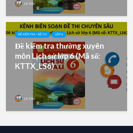
Lê Vân
ĐỀ KIỂM TRA - ĐỀ THI
LỚP 6
Đề kiểm tra thường xuyên
môn Lịch sử lớp 6 (Mã số:
KTTX_LS6)
Lê Vân