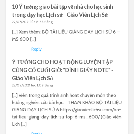
10 Ý tưởng giao bài tập về nhà cho học sinh
trong dạy học Lịch sử - Giáo Viên Lịch Sử
22/07/2021 lúc 8:56 Sáng
[…] Xem thêm: BỘ TÀI LIỆU GIẢNG DẠY LỊCH SỬ 6 –
MS 600 […]
Reply
Ý TƯỞNG CHO HOẠT ĐỘNG LUYỆN TẬP
CỦNG CỐ CUỐI GIỜ: "DÍNH GIẤY NOTE" -
Giáo Viên Lịch Sử
22/09/2021 lúc 1:09 Sáng
[…] viên trong quá trình sinh hoạt chuyên môn theo
hướng nghiên cứu bài học. THAM KHẢO BỘ TÀI LIỆU
GIẢNG DẠY LỊCH SỬ 6
https://giaovienlichsu.com/bo-
tai-lieu-giang-day-lich-su-lop-6-ms_600/
(Giáo viên
Lịch […]