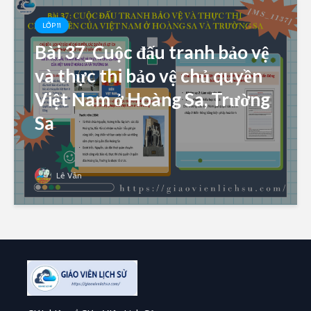
LỚP 11
Bài 37_Cuộc đấu tranh bảo vệ
và thực thi bảo vệ chủ quyền
Việt Nam ở Hoàng Sa, Trường
Sa
Lê Vân