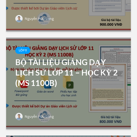
Nguyễn Hữu Long
LỚP 11
BỘ TÀI LIỆU GIẢNG DẠY
LỊCH SỬ LỚP 11 – HỌC KỲ 2
(MS 1100B)
Nguyễn Hữu Long