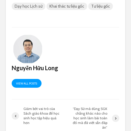
Dạy học Lịch sử
Khai thác tư liệu gốc
Tư liệu gốc
Nguyễn Hữu Long
VIEW ALL POSTS
Giảm bớt vai trò của
“Dạy Sử mà dùng SGK
Sách giáo khoa để học
chẳng khác nào cho
sinh học tập hiệu quả
học sinh làm bài toán
hơn
đố mà đã viết sẵn đáp
án”