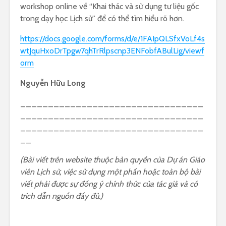
workshop online về “Khai thác và sử dụng tư liệu gốc
trong dạy học Lịch sử” để có thể tìm hiểu rõ hơn.
https://docs.google.com/forms/d/e/1FAIpQLSfxVoLf4s
wtJquHxoDrTpgw7qhTrRlpscnp3ENFobfABulLig/viewf
orm
Nguyễn Hữu Long
_________________________________
_________________________________
_________________________________
__
(Bài viết trên website thuộc bản quyền của Dự án Giáo
viên Lịch sử, việc sử dụng một phần hoặc toàn bộ bài
viết phải được sự đồng ý chính thức của tác giả và có
trích dẫn nguồn đầy đủ.)