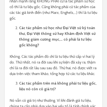
nhấn mạnh rằng KHÔNG PHẢI cứ là tác phẩm sử học
cổ thì là tư liệu gốc. Cũng không phải cứ tác phẩm của
các tác giả kinh điển (như Marx, Enghels,…) thì là tư liệu
gốc.
Các tác phẩm sử học như Đại Việt sử ký toàn
thư, Đại Việt thông sử hay Khâm định Việt sử
thông giám cương mục,… có phải là tư liệu
gốc không?
Không. Các tác phẩm đó chỉ là tư liệu thứ cấp vì hai lý
do. Thứ nhất, nó ra đời sau khi sự kiện đã xảy ra, thậm
chí là ra đời rất lâu sau sau đó. Thứ hai, nó được viết ra
dựa trên việc tham khảo, tổng hợp từ các tư liệu khác.
Các tác phẩm trên mà không phải tư liệu gốc,
liệu nó còn có giá trị?
Nó vẫn có giá trị như thường. Vì khi đánh giá tư liệu,
chúng ta cần phải dựa vào hai yếu tố là tính chính xác