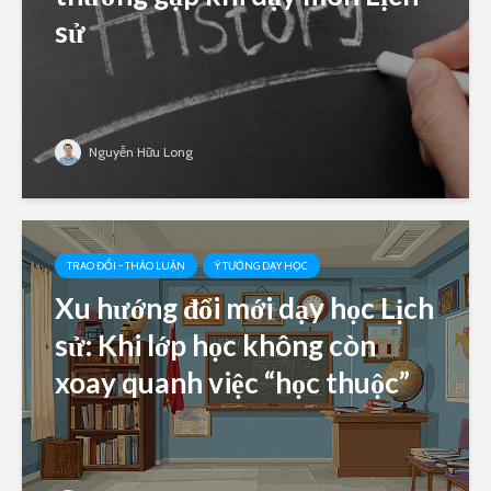
sử
Nguyễn Hữu Long
TRAO ĐỔI - THẢO LUẬN
Ý TƯỞNG DẠY HỌC
Xu hướng đổi mới dạy học Lịch
sử: Khi lớp học không còn
xoay quanh việc “học thuộc”