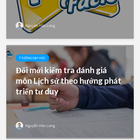
Nguyễn Hữu Long
Ý TƯỞNG DẠY HỌC
Đổi mới kiểm tra đánh giá
môn Lịch sử theo hướng phát
triển tư duy
Nguyễn Hữu Long